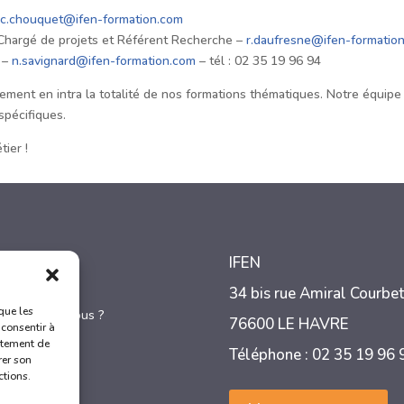
–
c.chouquet@ifen-formation.com
hargé de projets et Référent Recherche –
r.daufresne@ifen-formatio
 –
n.savignard@ifen-formation.com
– tél : 02 35 19 96 94
ment en intra la totalité de nos formations thématiques. Notre équipe 
spécifiques.
ier !
nu
IFEN
ccueil
34 bis rue Amiral Courbet
que les
ui sommes-nous ?
76600 LE HAVRE
3
 consentir à
ormations
rtement de
3
Téléphone : 02 35 19 96
rer son
a vie à l’IFEN
3
ctions.
ontact