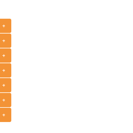
+
+
+
+
+
+
+