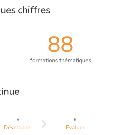
ues chiffres
88
9
formations thématiques
tinue
5
5
6
Développer
Evaluer