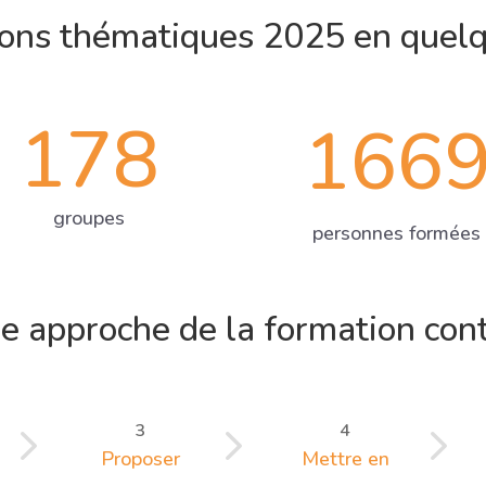
ons thématiques 2025 en quelq
178
166
groupes
personnes formées
e approche de la formation con
5
5
5
3
4
Proposer
Mettre en