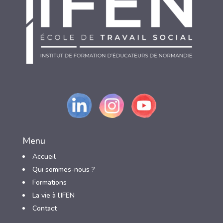
Menu
Accueil
Qui sommes-nous ?
3
Formations
3
La vie à l’IFEN
3
Contact