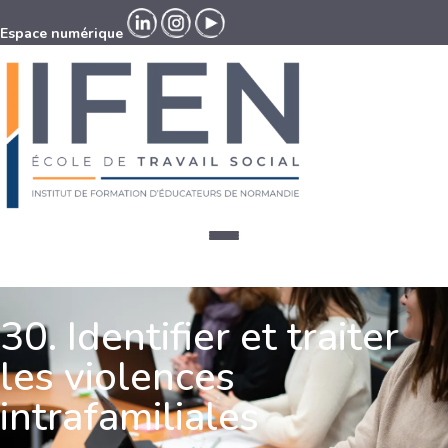
Espace numérique
Espace numérique
30. Identifier et traiter
les violences
intrafamiliales