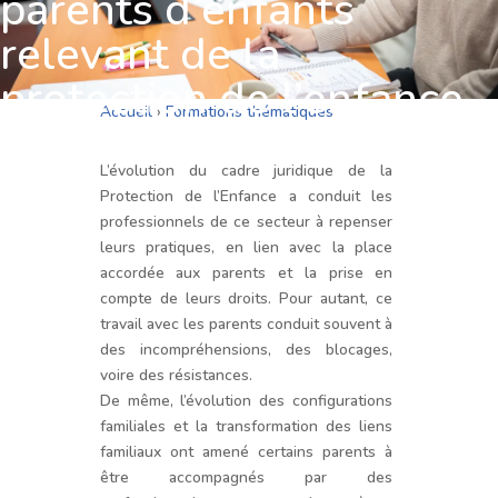
parents d’enfants
relevant de la
protection de l’enfance
Accueil
›
Formations thématiques
ENFANCE ET ADOLESCENCE
L’évolution du cadre juridique de la
Protection de l’Enfance a conduit les
professionnels de ce secteur à repenser
leurs pratiques, en lien avec la place
accordée aux parents et la prise en
compte de leurs droits. Pour autant, ce
travail avec les parents conduit souvent à
des incompréhensions, des blocages,
voire des résistances.
De même, l’évolution des configurations
familiales et la transformation des liens
familiaux ont amené certains parents à
être accompagnés par des