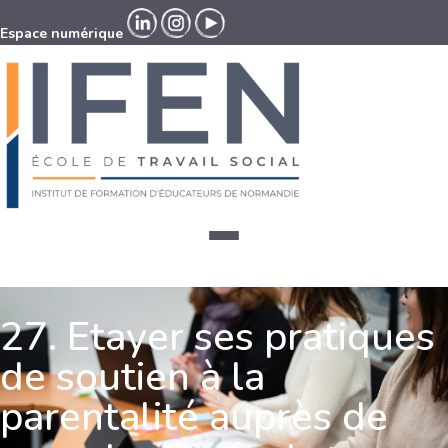
Espace numérique
Espace numérique
27. Etayer ses pratiques
de soutien à la
parentalité auprès de