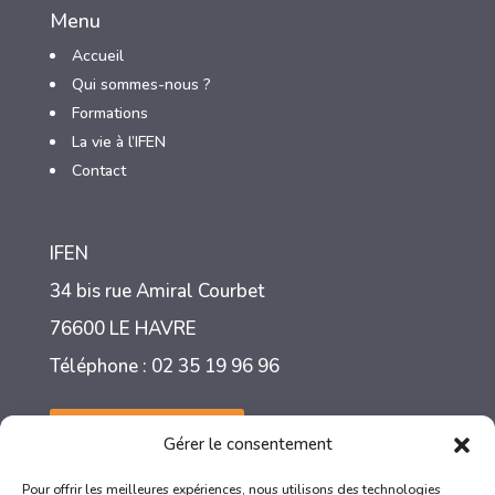
Menu
Accueil
Qui sommes-nous ?
3
Formations
3
La vie à l’IFEN
3
Contact
IFEN
34 bis rue Amiral Courbet
76600 LE HAVRE
Téléphone : 02 35 19 96 96
Nous contacter
Gérer le consentement
Pour offrir les meilleures expériences, nous utilisons des technologies