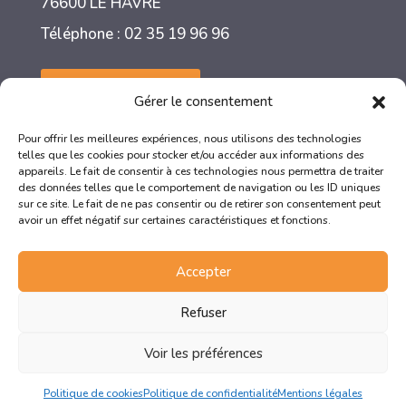
76600 LE HAVRE
Téléphone : 02 35 19 96 96
Nous contacter
Gérer le consentement
Pour offrir les meilleures expériences, nous utilisons des technologies
telles que les cookies pour stocker et/ou accéder aux informations des
appareils. Le fait de consentir à ces technologies nous permettra de traiter
des données telles que le comportement de navigation ou les ID uniques
sur ce site. Le fait de ne pas consentir ou de retirer son consentement peut
avoir un effet négatif sur certaines caractéristiques et fonctions.
Accepter
La certification qualité a été délivrée au titre des catégories d’actions
Refuser
suivantes :
ACTIONS DE FORMATION
ACTIONS PERMETTANT DE VALIDER LES ACQUIS DE L’EXPERIENCE
Voir les préférences
Politique de cookies
Politique de confidentialité
Mentions légales