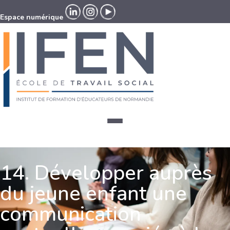
Espace numérique
Espace numérique
14. Développer auprès
du jeune enfant une
communication