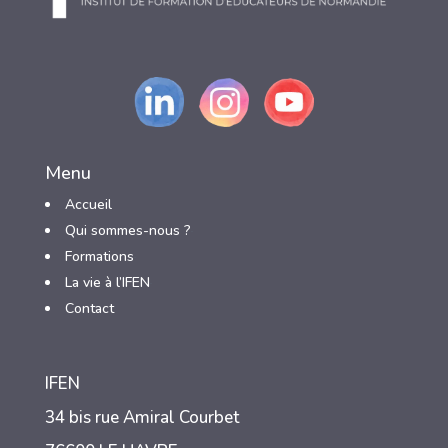
Menu
Accueil
Qui sommes-nous ?
3
Formations
3
La vie à l’IFEN
3
Contact
IFEN
34 bis rue Amiral Courbet