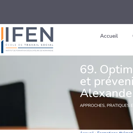
Accueil
69. Optim
et préven
Alexande
APPROCHES, PRATIQUES E