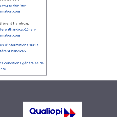
.savignard@ifen-
ormation.com
éférent handicap :
eferenthandicap@ifen-
ormation.com
us d’informations sur le
férent handicap
s conditions générales de
ente