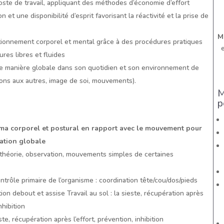
ste de travail, appliquant des méthodes d’économie d’effort
 et une disponibilité d’esprit favorisant la réactivité et la prise de
M
tionnement corporel et mental grâce à des procédures pratiques
res libres et fluides
de manière globale dans son quotidien et son environnement de
ations aux autres, image de soi, mouvements).
M
p
ma corporel et postural en rapport avec le mouvement pour
ation globale
théorie, observation, mouvements simples de certaines
trôle primaire de l’organisme : coordination tête/cou/dos/pieds
ition debout et assise Travail au sol : la sieste, récupération après
nhibition
este, récupération après l’effort, prévention, inhibition