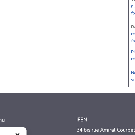
n
f
R
r
f
Pl
ré
No
v
nu
IFEN
ccueil
34 bis rue Amiral Courbet