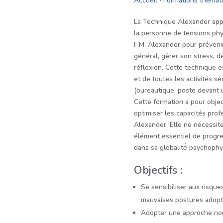
Accueil
›
Formations thémat
La Technique Alexander appor
la personne de tensions phys
F.M. Alexander pour préveni
général, gérer son stress, d
réflexion. Cette technique e
et de toutes les activités 
(bureautique, poste devant 
Cette formation a pour objec
optimiser les capacités prof
Alexander. Elle ne nécessite
élément essentiel de progres
dans sa globalité́ psychophy
Objectifs :
Se sensibiliser aux risqu
mauvaises postures adopt
Adopter une approche nou