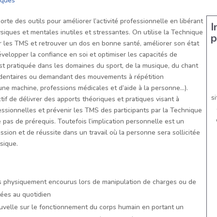
iques
te des outils pour améliorer l’activité professionnelle en libérant
I
iques et mentales inutiles et stressantes. On utilise la Technique
p
r les TMS et retrouver un dos en bonne santé, améliorer son état
évelopper la confiance en soi et optimiser les capacités de
st pratiquée dans les domaines du sport, de la musique, du chant
sédentaires ou demandant des mouvements à répétition
une machine, professions médicales et d’aide à la personne…).
s
tif de délivrer des apports théoriques et pratiques visant à
essionnelles et prévenir les TMS des participants par la Technique
 pas de prérequis. Toutefois l’implication personnelle est un
sion et de réussite dans un travail où la personne sera sollicitée
sique.
es physiquement encourus lors de manipulation de charges ou de
ées au quotidien
velle sur le fonctionnement du corps humain en portant un