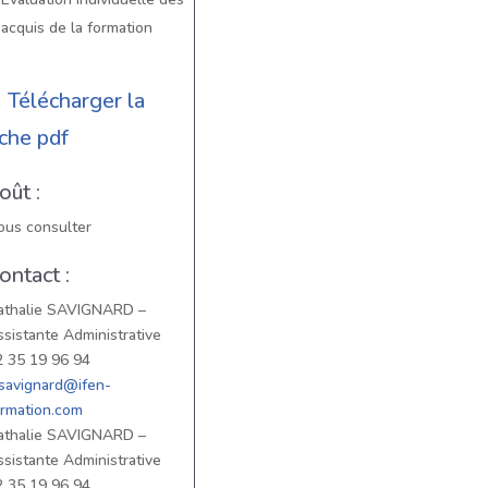
acquis de la formation
Télécharger la
iche pdf
oût :
ous consulter
ontact :
athalie SAVIGNARD –
sistante Administrative
2 35 19 96 94
.savignard@ifen-
ormation.com
athalie SAVIGNARD –
sistante Administrative
2 35 19 96 94