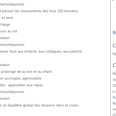
stions/réponses
 penser les mouvements des bras (30 minutes)
 et tenir
 charge
assis au sol
f
iration
stions/réponses.
C
iser face aux enfants, aux collègues, aux parents
N
C
iration
e prolongé de la voix et au chant
N
tion accroupie, agenouillée
As
es : application aux repas
0
n
stions/réponses
f
ention
N
s un équilibre global des tensions dans le corps.
As
0