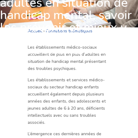
adultes en situation de
handicap mental, savoir
les prévenir et mieux y
Accueil
›
Formations thématiques
faire face
Les établissements médico-sociaux
PERSONNES EN PERTE D’AUTONOMIE ET EN SITUATION DE
accueillent de plus en plus d’adultes en
HANDICAP
situation de handicap mental présentant
des troubles psychiques.
Les établissements et services médico-
sociaux du secteur handicap enfants
accueillent également depuis plusieurs
années des enfants, des adolescents et
jeunes adultes de 6 à 20 ans, déficients
intellectuels avec ou sans troubles
associés.
L’émergence ces dernières années de