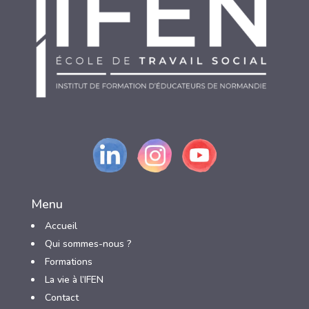
Menu
Accueil
Qui sommes-nous ?
3
Formations
3
La vie à l’IFEN
3
Contact