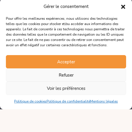
Nous contacter
Gérer le consentement
Pour offrir les meilleures expériences, nous utilisons des technologies
telles que les cookies pour stocker et/ou accéder aux informations des
appareils. Le fait de consentir à ces technologies nous permettra de traiter
des données telles que le comportement de navigation ou les ID uniques
sur ce site. Le fait de ne pas consentir ou de retirer son consentement peut
avoir un effet négatif sur certaines caractéristiques et fonctions.
Accepter
La certification qualité a été délivrée au titre des catégories d’actions
Refuser
suivantes :
ACTIONS DE FORMATION
ACTIONS PERMETTANT DE VALIDER LES ACQUIS DE L’EXPERIENCE
Voir les préférences
Politique de cookies
Politique de confidentialité
Mentions légales
© IFEN
Mentions légales
–
Politique de confidentialité
–
Plan du
site
–
CGV formations intra