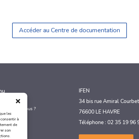
Accéder au Centre de documentation
nu
IFEN
ccueil
34 bis rue Amiral Courbet
ui sommes-nous ?
76600 LE HAVRE
3
que les
ormations
 consentir à
3
Téléphone : 02 35 19 96
a vie à l’IFEN
rtement de
3
rer son
ontact
ctions.