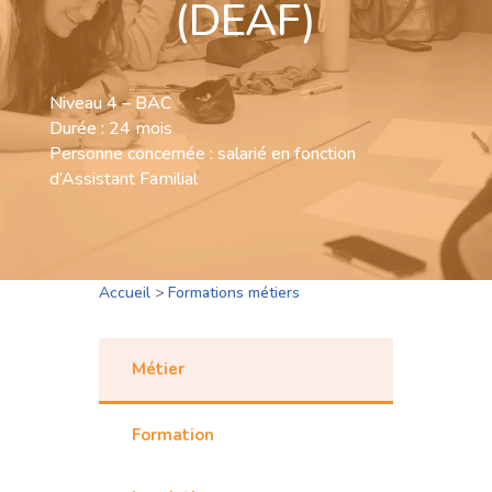
(DEAF)
Niveau 4 – BAC
Durée : 24 mois
Personne concernée : salarié en fonction
d’Assistant Familial
Accueil
>
Formations métiers
Métier
Formation