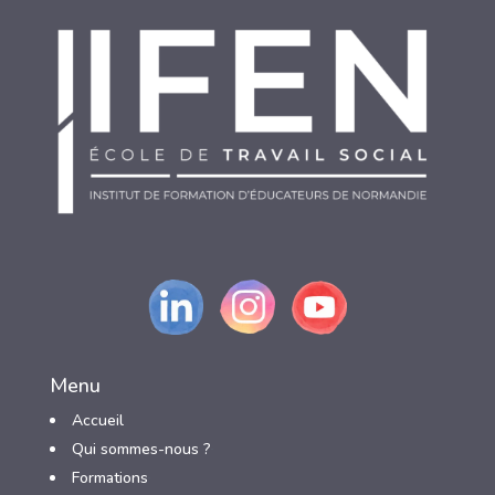
Menu
Accueil
Qui sommes-nous ?
3
Formations
3